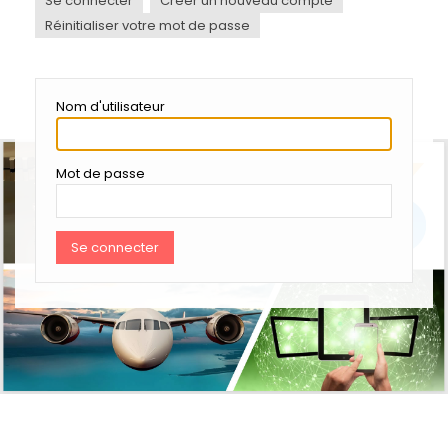
Se connecter
Créer un nouveau compte
ONGLETS
PRINCIPAUX
Réinitialiser votre mot de passe
Nom d'utilisateur
Mot de passe