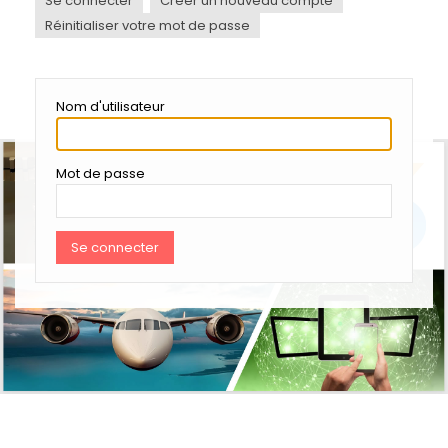
Se connecter
Créer un nouveau compte
ONGLETS
PRINCIPAUX
Réinitialiser votre mot de passe
Nom d'utilisateur
Mot de passe