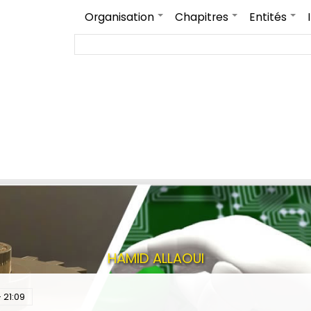
Organisation
Chapitres
Entités
+
+
+
Rechercher
HAMID ALLAOUI
 21:09