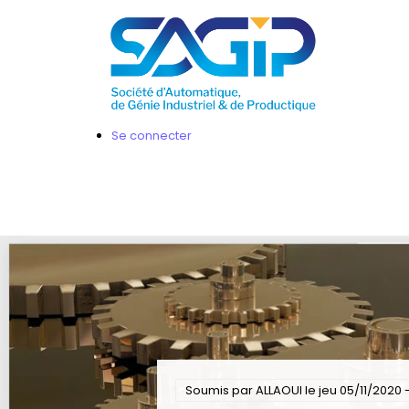
Aller
au
contenu
principal
Se connecter
Soumis par
ALLAOUI
le
jeu 05/11/2020 -