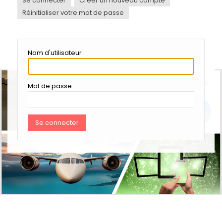
Se connecter
Créer un nouveau compte
ONGLETS
PRINCIPAUX
Réinitialiser votre mot de passe
Nom d'utilisateur
Mot de passe